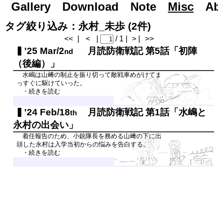
Gallery
Road to Day After Tomorrow...
Download
Note
Misc
A
タグ絞り込み：永村_未歩 (2件)
<<
|
<
|
/ 1 |
> |
>>
'25 Mar/2
月読防衛戦記 第5話「初陣
nd
（後編）」
水嶋は山﨑の制止を振り切って敵戦車めがけてま
っすぐに駆けていった。
・続きを読む
'24 Feb/18
月読防衛戦記 第1話「水嶋と
th
永村の出会い」
着任報告のため、小銃隊長を務める山﨑の下に出
頭した永村は入学当初からの悩みを告白する。
・続きを読む