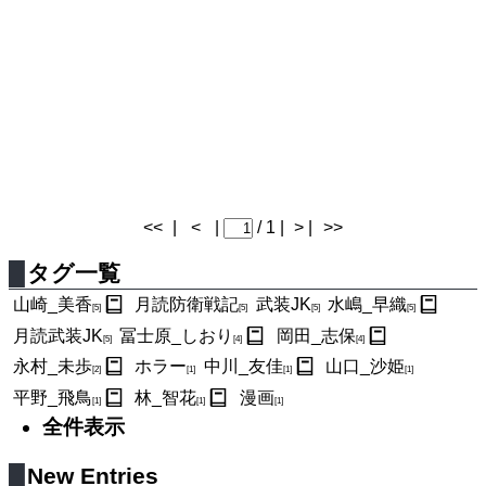
<<
|
<
|
/ 1 |
> |
>>
タグ一覧
山崎_美香
月読防衛戦記
武装JK
水嶋_早織
[5]
[5]
[5]
[5]
月読武装JK
冨士原_しおり
岡田_志保
[5]
[4]
[4]
永村_未歩
ホラー
中川_友佳
山口_沙姫
[2]
[1]
[1]
[1]
平野_飛鳥
林_智花
漫画
[1]
[1]
[1]
全件表示
New Entries