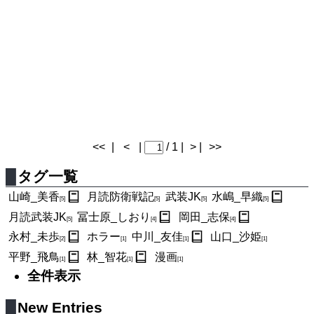
<<
|
<
|
/ 1 |
> |
>>
タグ一覧
山崎_美香
月読防衛戦記
武装JK
水嶋_早織
[5]
[5]
[5]
[5]
月読武装JK
冨士原_しおり
岡田_志保
[5]
[4]
[4]
永村_未歩
ホラー
中川_友佳
山口_沙姫
[2]
[1]
[1]
[1]
平野_飛鳥
林_智花
漫画
[1]
[1]
[1]
全件表示
New Entries