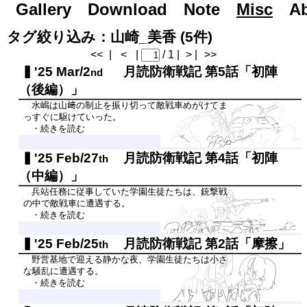
Gallery
Road to Day After Tomorrow...
Download
Note
Misc
A
タグ絞り込み：山崎_美香 (5件)
<<
|
<
|
/ 1 |
> |
>>
'25 Mar/2
月読防衛戦記 第5話「初陣
nd
（後編）」
水嶋は山﨑の制止を振り切って敵戦車めがけてま
っすぐに駆けていった。
・続きを読む
'25 Feb/27
月読防衛戦記 第4話「初陣
th
（中編）」
兵站任務に従事していた学園生徒たちは、銃撃戦
の中で敵戦車に遭遇する。
・続きを読む
'25 Feb/25
月読防衛戦記 第2話「摩擦」
th
野営基地で迎える静かな夜、学園生徒たちは小さ
な騒乱に遭遇する。
・続きを読む