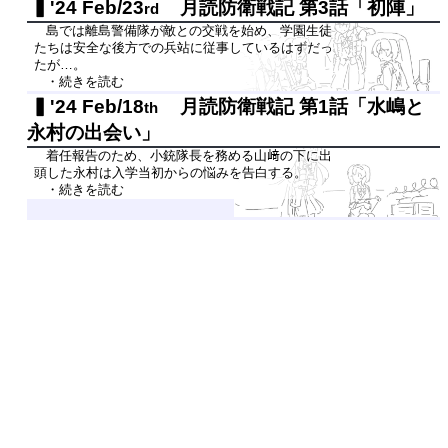
'24 Feb/23
月読防衛戦記 第3話「初陣」
rd
島では離島警備隊が敵との交戦を始め、学園生徒
たちは安全な後方での兵站に従事しているはずだっ
たが…。
・続きを読む
'24 Feb/18
月読防衛戦記 第1話「水嶋と
th
永村の出会い」
着任報告のため、小銃隊長を務める山﨑の下に出
頭した永村は入学当初からの悩みを告白する。
・続きを読む