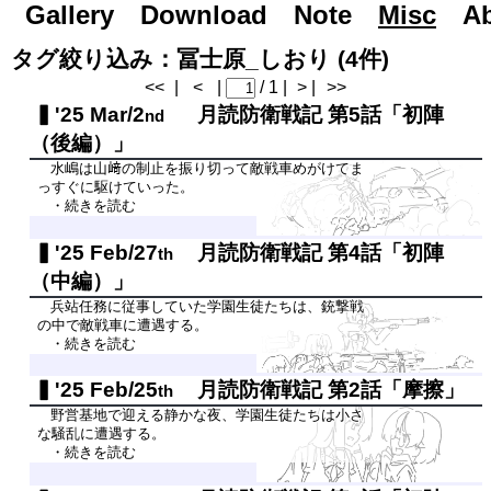
Gallery
Road to Day After Tomorrow...
Download
Note
Misc
A
タグ絞り込み：冨士原_しおり (4件)
<<
|
<
|
/ 1 |
> |
>>
'25 Mar/2
月読防衛戦記 第5話「初陣
nd
（後編）」
水嶋は山﨑の制止を振り切って敵戦車めがけてま
っすぐに駆けていった。
・続きを読む
'25 Feb/27
月読防衛戦記 第4話「初陣
th
（中編）」
兵站任務に従事していた学園生徒たちは、銃撃戦
の中で敵戦車に遭遇する。
・続きを読む
'25 Feb/25
月読防衛戦記 第2話「摩擦」
th
野営基地で迎える静かな夜、学園生徒たちは小さ
な騒乱に遭遇する。
・続きを読む