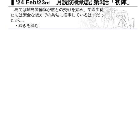
'24 Feb/23
月読防衛戦記 第3話「初陣」
rd
島では離島警備隊が敵との交戦を始め、学園生徒
たちは安全な後方での兵站に従事しているはずだっ
たが…。
・続きを読む