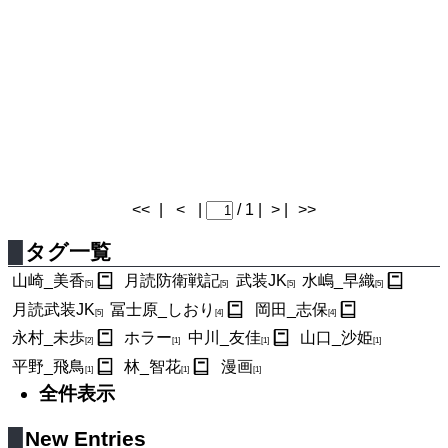
<<
|
<
|
/ 1 |
> |
>>
タグ一覧
山崎_美香
月読防衛戦記
武装JK
水嶋_早織
[5]
[5]
[5]
[5]
月読武装JK
冨士原_しおり
岡田_志保
[5]
[4]
[4]
永村_未歩
ホラー
中川_友佳
山口_沙姫
[2]
[1]
[1]
[1]
平野_飛鳥
林_智花
漫画
[1]
[1]
[1]
全件表示
New Entries