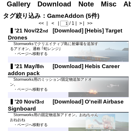
Gallery
Road to Day After Tomorrow...
Download
Note
Misc
A
タグ絞り込み：GameAddon (5件)
<<
|
<
|
/ 1 |
> |
>>
'21 Nov/22
[Download]
[Hebis] Target
nd
Drones
Stormworksでクリエイティブ島に射爆場を追加す
るアドオン。通称 ｢蛇レンジ｣
・ページへ移動する
'21 May/8
[Download]
Hebis Career
th
addon pack
Stormworks用のミッション/固定物追加アドオ
ン。
・ページへ移動する
'20 Nov/3
[Download]
O'neill Airbase
rd
Signboard
Stormworks用の固定物追加アドオン。おねちゃん
おねおね
・ページへ移動する