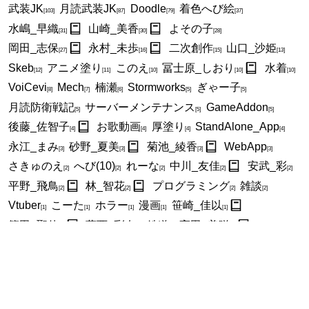
武装JK
月読武装JK
Doodle
着色へび絵
[103]
[87]
[79]
[37]
水嶋_早織
山崎_美香
よその子
[31]
[30]
[28]
岡田_志保
永村_未歩
二次創作
山口_沙姫
[27]
[16]
[15]
[13]
Skeb
アニメ塗り
このえ
冨士原_しおり
水着
[12]
[11]
[10]
[10]
[10]
VoiCevi
Mech
楠瀬
Stormworks
ぎゃー子
[8]
[7]
[6]
[5]
[5]
月読防衛戦記
サーバーメンテナンス
GameAddon
[5]
[5]
[5]
後藤_佐智子
お歌動画
厚塗り
StandAlone_App
[4]
[4]
[4]
[4]
永江_まみ
砂野_夏美
菊池_綾香
WebApp
[3]
[3]
[3]
[3]
さきゅのえ
へび(10)
れーな
中川_友佳
安武_彩
[2]
[2]
[2]
[2]
[2]
平野_飛鳥
林_智花
プログラミング
雑談
[2]
[2]
[2]
[2]
Vtuber
こーた
ホラー
漫画
笹崎_佳以
[1]
[1]
[1]
[1]
[1]
篠田_聖佳
葛西_彩奈
鉄道
高田_美咲
[1]
[1]
[1]
[1]
高田_美菜
お絵描きAAR
着色真面目へび絵
[1]
[1]
[1]
全件表示
New Entries