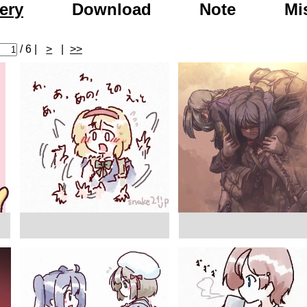
to Day After Tomor
ery
Download
Note
Mi
/ 6 |
>
|
>>