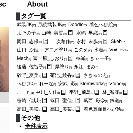
row...
sc
About
タグ一覧
武装JK
月読武装JK
Doodle
着色へび絵
[96]
[80]
[79]
[37]
よその子
山崎_美香
水嶋_早織
[28]
[25]
[24]
岡田_志保
二次創作
永村_未歩
Skeb
[23]
[15]
[13]
[12]
山口_沙姫
アニメ塗り
このえ
水着
VoiCevi
[12]
[11]
[10]
[10]
[8]
Mech
冨士原_しおり
楠瀬
ぎゃー子
[7]
[6]
[6]
[5]
後藤_佐智子
厚塗り
永江_まみ
[4]
[4]
[3]
砂野_夏美
菊池_綾香
さきゅのえ
[3]
[3]
[2]
へび(10)
れーな
安武_彩
Stormworks
Vtuber
[2]
[2]
[2]
[1]
[1]
こーた
中川_友佳
平野_飛鳥
林_智花
[1]
[1]
[1]
[1]
笹崎_佳以
篠田_聖佳
葛西_彩奈
鉄道
[1]
[1]
[1]
[1]
高田_美咲
高田_美菜
着色真面目へび絵
[1]
[1]
[1]
その他
全件表示