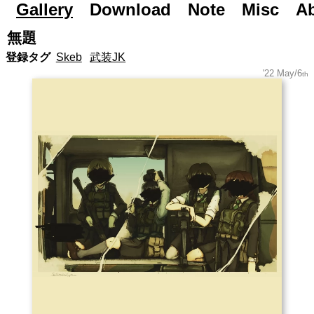
Gallery
Road to Day After Tomorrow...
Download
Note
Misc
A
無題
登録タグ
Skeb
武装JK
'22 May/6
th