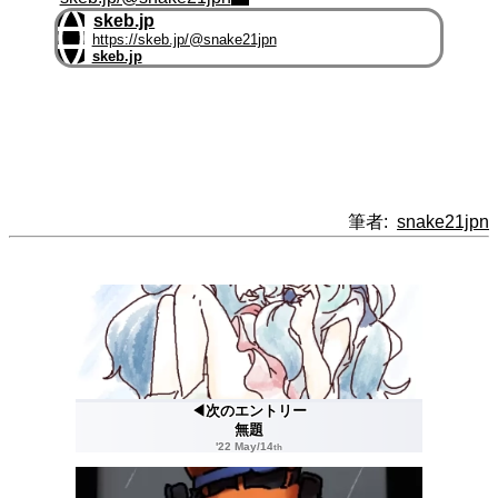
skeb.jp
https://skeb.jp/@snake21jpn
skeb.jp
筆者:
snake21jpn
◀次のエントリー
無題
'22 May/14
th