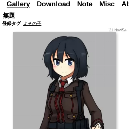
Gallery
Road to Day After Tomorrow...
Download
Note
Misc
A
無題
登録タグ
よその子
'21 Nov/5
th