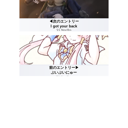
◀次のエントリー
I got your back
'21 Nov/8
th
前のエントリー▶
ぷいぷいにゅー
'21 Nov/2
nd
当サイトに掲載されているコンテンツの許可なき二次公
開・二次配布・機械学習への利用は禁止しています。
このサイトは HTML5/CSS3 によって構成されています。
レガシーブラウザでは正しく表示されない可能性がありま
す。
🔒
Managed by
snake21jpn