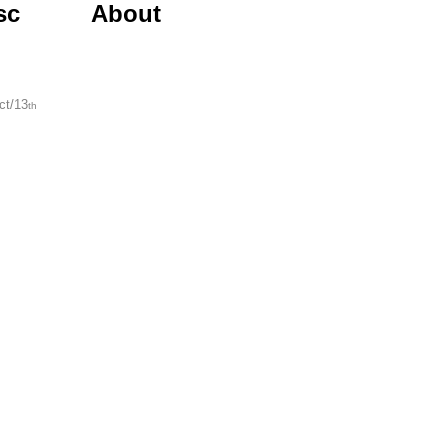
row...
sc
About
ct/13
th