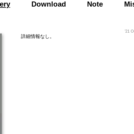
to Day After Tomor
ery
Download
Note
Mi
'21 O
詳細情報なし。