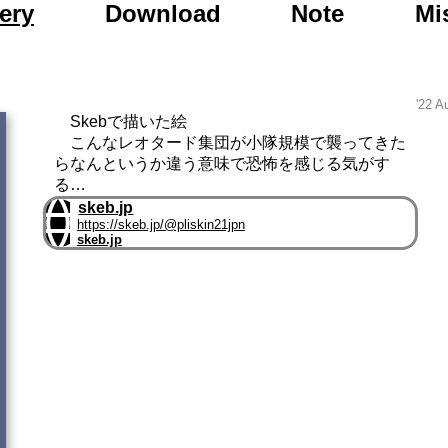
to Day After Tomor
ery
Download
Note
Mi
'22 A
Skebで描いた絵
こんなレオタード集団が小隊規模で襲ってきた
らなんというか違う意味で恐怖を感じる気がす
る…
skeb.jp
https://skeb.jp/@pliskin21jpn
skeb.jp