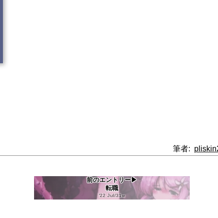
筆者:
pliski
前のエントリー▶
転職
'22 Jul/31
st