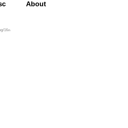
row...
sc
About
ug/16
th