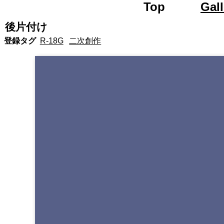
Top
Яoad 
Gall
後片付け
登録タグ
R-18G
二次創作