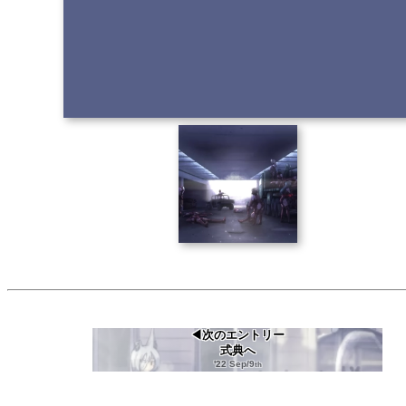
◀次のエントリー
式典へ
'22 Sep/9
th